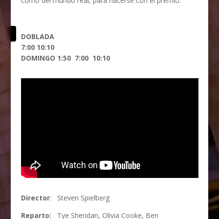
como del mundo real, para hacerse con el premio.
ería
DOBLADA
7:00 10:10
DOMINGO 1:50 7:00 10:10
Director
:
Steven Spielberg
Reparto:
Tye Sheridan
,
Olivia Cooke
,
Ben