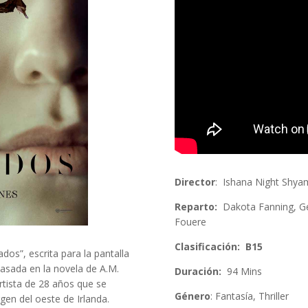
Director
: Ishana Night Shya
Reparto:
Dakota Fanning, Ge
Fouere
Clasificación: B15
os”, escrita para la pantalla
basada en la novela de A.M.
Duración:
94 Mins
artista de 28 años que se
Género
:
Fantasía, Thriller
en del oeste de Irlanda.