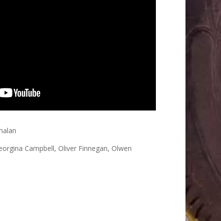
malan
orgina Campbell, Oliver Finnegan, Olwen