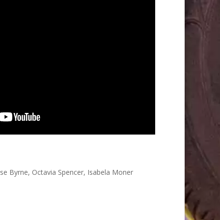
se Byrne
,
Octavia Spencer
,
Isabela Moner