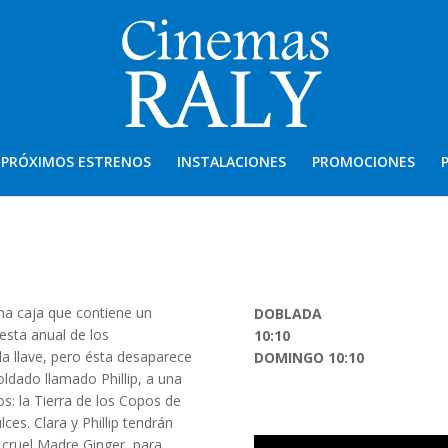
PRÓXIMOS ESTRENOS
INSTALACIONES
PROMOCIONES
una caja que contiene un
DOBLADA
iesta anual de los
10:10
la llave, pero ésta desaparece
DOMINGO 10:10
oldado llamado Phillip, a una
os: la Tierra de los Copos de
lces. Clara y Phillip tendrán
 cruel Madre Ginger, para