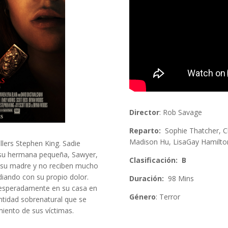
Director
: Rob Savage
Reparto:
Sophie Thatcher, Chr
Madison Hu, LisaGay Hamilto
ellers Stephen King. Sadie
y su hermana pequeña, Sawyer,
Clasificación: B
 su madre y no reciben mucho
diando con su propio dolor.
Duración:
98 Mins
nesperadamente en su casa en
Género
: Terror
ntidad sobrenatural que se
miento de sus víctimas.